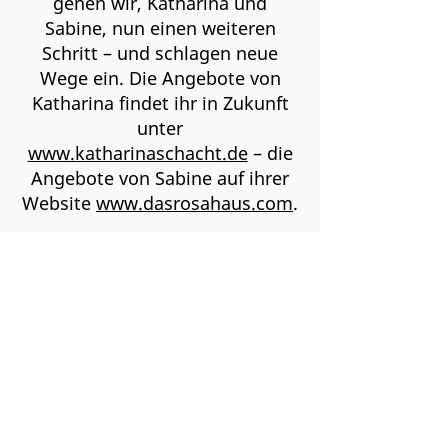
gehen wir, Katharina und
Sabine, nun einen weiteren
Schritt – und schlagen neue
Wege ein. Die Angebote von
Katharina findet ihr in Zukunft
unter
www.katharinaschacht.de
– die
Angebote von Sabine auf ihrer
Website
www.dasrosahaus.com
.
Auf beiden Seiten findet ihr wie
gewohnt die MBSR-, MBCT-,
MBCL-, Vertiefungskurse sowie
Achtsamkeitstage, die wir
weiterhin anbieten – und
darüber hinaus erwartet euch
viel Neues!