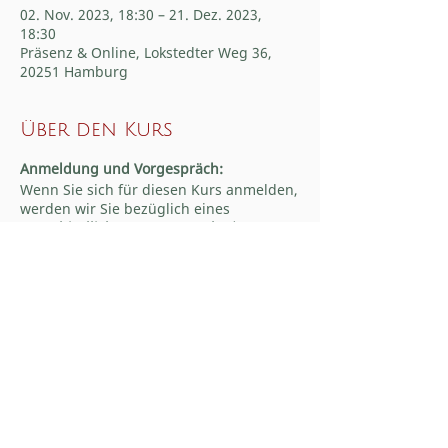
02. Nov. 2023, 18:30 – 21. Dez. 2023,
18:30
Präsenz & Online, Lokstedter Weg 36,
20251 Hamburg
Über den Kurs
Anmeldung und Vorgespräch:
Wenn Sie sich für diesen Kurs anmelden,
werden wir Sie bezüglich eines
unverbindlichen Vorgesprächs
(Dauer:
20-30 Minuten) kontaktieren.
Erst danach
entscheiden Sie sich für die verbindliche
Teilnahme.
Die Termine im Einzelnen:
Donnerstag, 02. November 2023
von 18.30 bis 21.00 Uhr
Donnerstag, 09. November 2023
von 18.30 bis 21.00 Uhr
Donnerstag, 16. November 2023